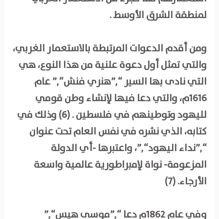
لمنطقة الشرق الأوسط .
ومن أقدم الدعوات المرتبطة بالاستعمار الغربي،
والتي تمثل أول دعوة علنية من هذا النوع، هي
التي نادى بها السير “,”هنري فنش“,” عام
1616م، والتي دعا فيها لإنشاء وطن قومي
لليهود وتوطينهم في فلسطين . (6) وذلك في
كتابه، الذي نشره في نفس العام تحت عنوان
“,”نداء اليهود“,”، واعتبرها -أي الدولة
المزعومة- نواة لإمبراطورية عالمية واسعة
الأرجاء. (7)
وفي عام 1862م دعا “,”موسى هيس“,”