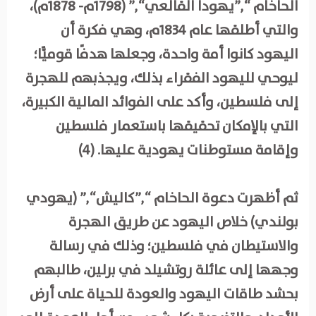
الحاخام “,”يهودا القالعي“,” (1798م- 1878م)،
والتي أطلقها عام 1834م، وهي فكرة أن
اليهود كانوا أمة واحدة، وجعلها هدفًا قوميًّا؛
ليوحي لليهود الفقراء بذلك، ويجذبهم للهجرة
إلى فلسطين، وأكد على الفوائد المالية الكبيرة،
التي بالإمكان تحقيقها باستعمار فلسطين
وإقامة مستوطنات يهودية عليها. (4)
ثم أظهرت دعوة الحاخام “,”كاليش“,” (يهودي
بولندي) خلاص اليهود عن طريق الهجرة
والاستيطان في فلسطين؛ وذلك في رسالة
وجهها إلى عائلة روتشيلد في برلين، طالبهم
بحشد طاقات اليهود والعودة للحياة على أرض