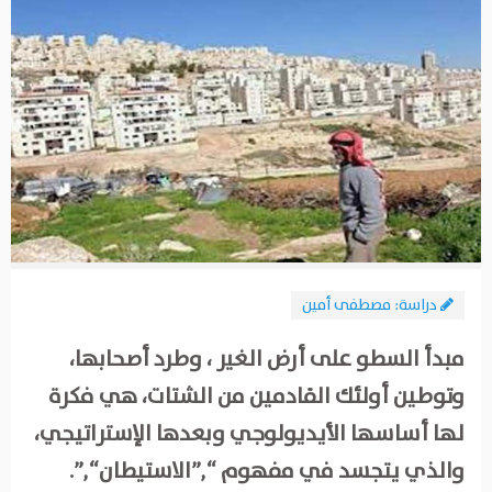
دراسة: مصطفى أمين
مبدأ السطو على أرض الغير ، وطرد أصحابها،
وتوطين أولئك القادمين من الشتات، هي فكرة
لها أساسها الأيديولوجي وبعدها الإستراتيجي،
والذي يتجسد في مفهوم “,”الاستيطان“,”.