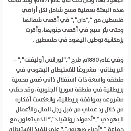
اليهود بها، وكان ذلك في عام 1871م، وقد قامت
هذه البعثة بعملية مسح شامل لكل أراضي
فلسطين من “,”دان“,” في أقصى شمالها
وحتى بئر سبع في أقصى جنوبها، وأقرت
بإمكانية توطين اليهود في فلسطين .
وفي عام 1880م طرح “,”لورانس أوليفنت“,” –
البريطاني- مشروعًا للاستيطان اليهودي في
منطقة واسعة ذات استقلال ذاتي ضمن محمية
بريطانية في منطقة سوريا الجنوبية، وقد حظي
مشروعه بموافقة بريطانية، وانعكست أفكاره
من خلال رد عملي من قبل رجل المال والأعمال
اليهودي “,”أدموند روتشيلد“,” الذي تعاون مع
جماعة “,”أحباء صهيون“,” على تنفيذ الاستيطان