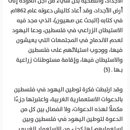
الأجداد، والتضحية بكل شيء من أجل العودة إلى
أرض الأجداد، وقد أعاد كاليش دعوته عام 1862م
في كتابه (البحث عن صهيون)، الذي مجد فيه
الاستيطان الزراعي في فلسطين، ودعا اليهود
لعدم الاندماج في المجتمعات التي يعيشون
فيها، ووجوب استيلائهم على فلسطين
والاستيطان فيها، وإقامة مستوطنات زراعية
بـها . (5)
وقد ارتبطت فكرة توطين اليهود في فلسطين
بالدعوات الاستعمارية الغربية، واعتبرتها جزءًا
مكملًا لهذه الدعوات، ولا انفصال بين كل من
الدعوة لتوطين اليهود في فلسطين وبين
استعمارهم لها كجزء من الاستعمار الغربي