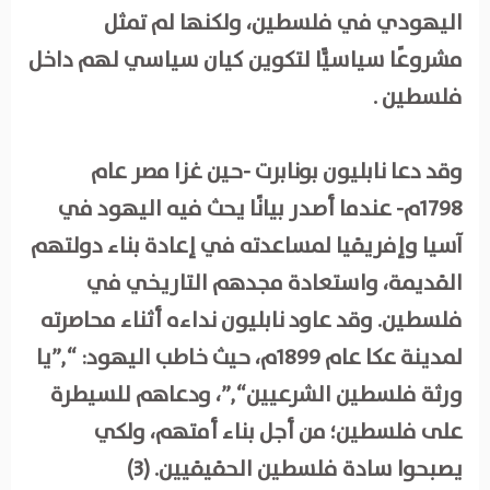
اليهودي في فلسطين، ولكنها لم تمثل
مشروعًا سياسيًّا لتكوين كيان سياسي لهم داخل
فلسطين .
وقد دعا نابليون بونابرت -حين غزا مصر عام
1798م- عندما أصدر بيانًا يحث فيه اليهود في
آسيا وإفريقيا لمساعدته في إعادة بناء دولتهم
القديمة، واستعادة مجدهم التاريخي في
فلسطين. وقد عاود نابليون نداءه أثناء محاصرته
لمدينة عكا عام 1899م، حيث خاطب اليهود: “,”يا
ورثة فلسطين الشرعيين“,”، ودعاهم للسيطرة
على فلسطين؛ من أجل بناء أمتهم، ولكي
يصبحوا سادة فلسطين الحقيقيين. (3)