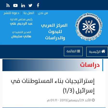
من نحن
|
اتصل بنا
|
دعوة للنشر
رئيس مجلس الادارة
عبد الرحيم علي
المركز العربي
للبحوث
المدير التنفيذي
هاني سليمان
والدراسات
القائمة
الرئيسية
دراسات
إستراتيجيات بناء المستوطنات في
إسرائيل (1/3)
الأحد 29/ديسمبر/2013 - 01:11 م