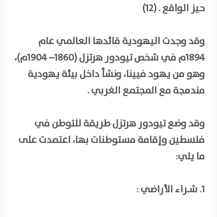
حيز الواقع . (12)
وقد وجدت اليهودية قائدها العالمي عام
1894م في شخص تيودور هرتزل (1860– 1904م)،
وهو من يهود فيينا، ونشأ داخل بيئة يهودية
مندمجة مع المجتمع الغربي .
وقد وضع تيودور هرتزل طريقة للتوطن في
فلسطين وإقامة مستوطنات بها، اعتمدت على
ما يلي:
1. شـراء الأراضي :