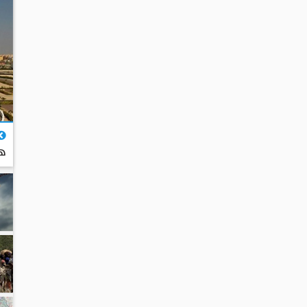
هن
ال