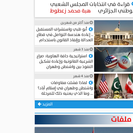
قراءة في انتخابات المجلس الشعبي
وطني الجزائري
هبة محمد زعطوط
منذ أكثر من شهرين
أبو ظبي واستشراف المستقبل
.. إعادة هندسة التواصل في قطاع
العدالة وإنفاذ القانون باستخدام
الذكاء الاصطناعي
منذ 3 شهر
المستشار د. سامي الطوخي
استراتيجية حافة الهاوية: صراع
الشرعية القانونية وإعادة تشكيل
النفوذ بين واشنطن وطهران
عميد د. محمد حجاب
منذ 4 شهر
لماذا فشلت مفاوضات
واشنطن وطهران في إسلام آباد؟
… وما الذي يعنيه ذلك للمرحلة
المقبلة؟
أحمد مهدي
المزيد
ملفات