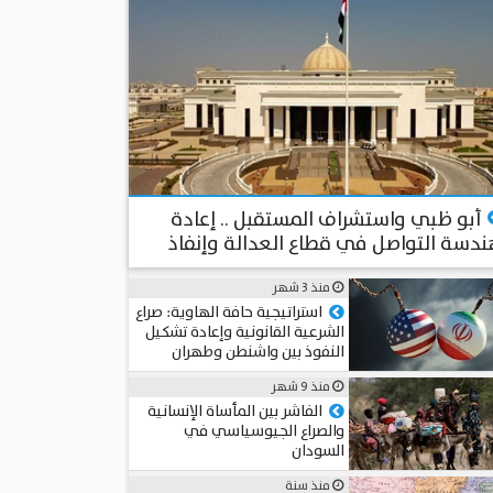
منذ أكثر من شهرين
أبو ظبي واستشراف المستقبل .. إعادة
دسة التواصل في قطاع العدالة وإنفاذ
قانون باستخدام الذكاء الاصطناعي
منذ 3 شهر
المستشار د. سامي الطوخي
استراتيجية حافة الهاوية: صراع
الشرعية القانونية وإعادة تشكيل
النفوذ بين واشنطن وطهران
عميد د. محمد حجاب
منذ 9 شهر
الفاشر بين المأساة الإنسانية
والصراع الجيوسياسي في
السودان
مريم عماد
منذ سنة