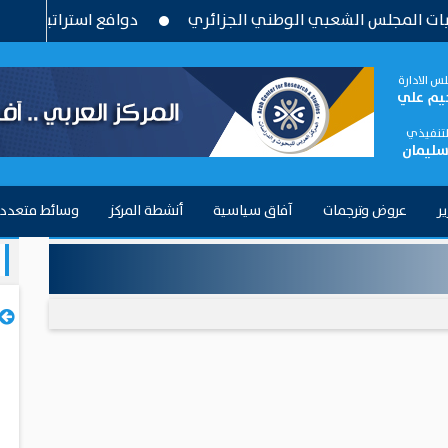
لمجلس الشعبي الوطني الجزائري
دوافع استراتيجية وتحديات ب
س الادارة
حيم علي
التنفيذي
سليمان
ير
عروض وترجمات
آفاق سياسية
أنشطة المركز
وسائط متعدد