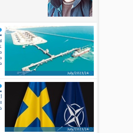
»
ل
غ
م
م
من
24/July/2023
»
أع
ال
ف
24/July/2023