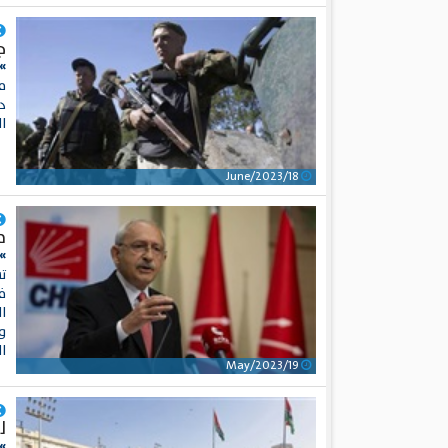
ج
»
ما
د
ا
18/June/2023
م
»
ف
ال
و
ا
19/May/2023
ل
»