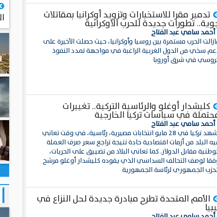
تدمير مقرا للاستخبارات وتزويد أوكرانيا بمقاتلات
ال
وية.. تطورات جديدة للحرب الأوكرانية
 أحمد سامي عبد الفتاح
زالت الحرب مستمرة بين روسيا وأوكرانيا، حيث حصلت الأخيرة على
عم سخي من الدول الغربية الراغبة في مواجهة تمدد النفوذ
لروسي في شرق أوروبا
كليشدار أوغلو والرئاسية التركية.. تغييرات
حتملة في سياسات تركيا الخارجية
 أحمد سامي عبد الفتاح
تشهد تركيا في 28 مايو انتخابات مصيرية، رئاسية، في وقت تعاني
يه البلد من أزمات اقتصادية حادة نتيجة تراجع سعر صرف العملة
وطنية مقابل الدولار. كما تعاني البلاد من تضييق على الحريات،
فقا لوصف التحالف السداسي الذي يقوده كليشدار أوغلو مرشح
لحزب الجمهوري لرئاسة الجمهورية
الأمم المتحدة تطرح مبادرة جديدة لحل النزاع في
يبيا
 أحمد سامي عبد الفتاح