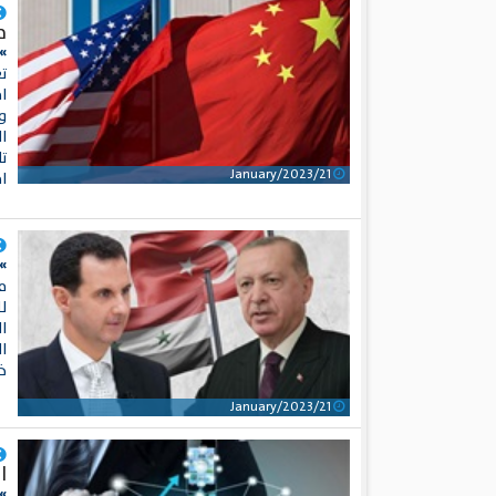
م
»
ا
ا
ت
21/January/2023
ا
»
ل
ا
ا
خ
21/January/2023
ا
»