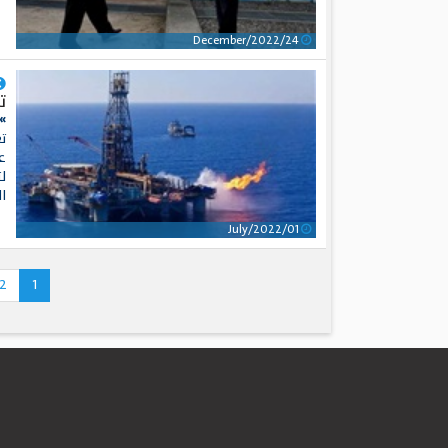
24/December/2022
ت
»
ت
عل
ل
ا
01/July/2022
2
1