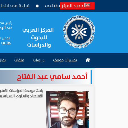
 باستخدام الذكاء الاصطناعي
جديد المركز
قراءة في انتخابات المجلس ال
رئيس مجل
عبد الر
المركز العربي
للبحوث
المدير 
هاني 
والدراسات
تقديرات موقف
دراسات
ملفات
تقار
أحمد سامي عبد الفتاح
باحث بوحدة الدراسات الأمن
الاقتصاد والعلوم السياسية