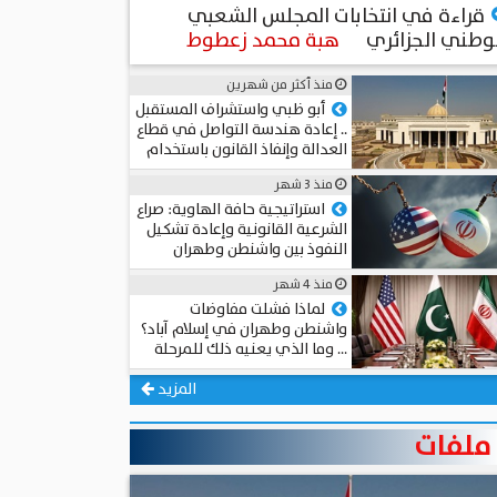
قراءة في انتخابات المجلس الشعبي
وطني الجزائري
هبة محمد زعطوط
منذ أكثر من شهرين
أبو ظبي واستشراف المستقبل
.. إعادة هندسة التواصل في قطاع
العدالة وإنفاذ القانون باستخدام
الذكاء الاصطناعي
منذ 3 شهر
المستشار د. سامي الطوخي
استراتيجية حافة الهاوية: صراع
الشرعية القانونية وإعادة تشكيل
النفوذ بين واشنطن وطهران
عميد د. محمد حجاب
منذ 4 شهر
لماذا فشلت مفاوضات
واشنطن وطهران في إسلام آباد؟
… وما الذي يعنيه ذلك للمرحلة
المقبلة؟
أحمد مهدي
المزيد
ملفات