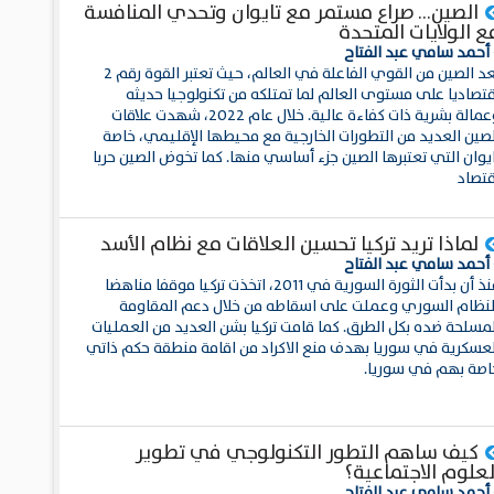
الصين... صراع مستمر مع تايوان وتحدي المنافسة
ع الولايات المتحدة
 أحمد سامي عبد الفتاح
تعد الصين من القوي الفاعلة في العالم، حيث تعتبر القوة رقم 2
قتصاديا على مستوى العالم لما تمتلكه من تكنولوجيا حديثه
وعمالة بشرية ذات كفاءة عالية. خلال عام 2022، شهدت علاقات
لصين العديد من التطورات الخارجية مع محيطها الإقليمي، خاصة
ايوان التي تعتبرها الصين جزء أساسي منها. كما تخوض الصين حربا
قتصاد
لماذا تريد تركيا تحسين العلاقات مع نظام الأسد
 أحمد سامي عبد الفتاح
منذ أن بدأت الثورة السورية في 2011، اتخذت تركيا موقفا مناهضا
لنظام السوري وعملت على اسقاطه من خلال دعم المقاومة
لمسلحة ضده بكل الطرق. كما قامت تركيا بشن العديد من العمليات
لعسكرية في سوريا بهدف منع الاكراد من اقامة منطقة حكم ذاتي
اصة بهم في سوريا.
كيف ساهم التطور التكنولوجي في تطوير
لعلوم الاجتماعية؟
 أحمد سامي عبد الفتاح