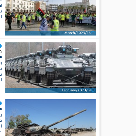
لا
ت
ال
26/March/2023
م
»
ت
يت
ال
19/February/2023
»
ي
ف
ال
عر