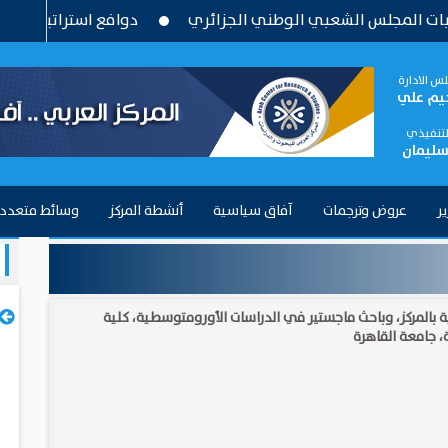
شعبي الوطني الجزائري
دوافع استراتيجية وتحديات بنيوية ..
س الادارة
حيم علي
التنفيذي
سليمان
ير
عروض وترجمات
آفاق سياسية
أنشطة المركز
وسائط متعدد
ية بالمركز، وباحث ماجستير في الدراسات الأورومتوسطية، كلية
، جامعة القاهرة