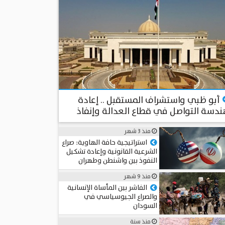
منذ أكثر من شهرين
أبو ظبي واستشراف المستقبل .. إعادة
دسة التواصل في قطاع العدالة وإنفاذ
قانون باستخدام الذكاء الاصطناعي
منذ 3 شهر
المستشار د. سامي الطوخي
استراتيجية حافة الهاوية: صراع
الشرعية القانونية وإعادة تشكيل
النفوذ بين واشنطن وطهران
عميد د. محمد حجاب
منذ 9 شهر
الفاشر بين المأساة الإنسانية
والصراع الجيوسياسي في
السودان
مريم عماد
منذ سنة