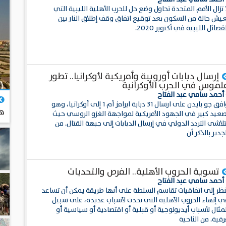
 تزال الأمم المتحدة تحاول وضع حل للحرب الأهلية الليبية التي
عيش حالة من السكون بعد توقيع اتفاق وقف إطلاق النار بين
فصائل الليبية في أكتوبر 2020.
إرسال دبابات أوروبية وأمريكية لأوكرانيا.. تطور
لموس في الحرب الأوكرانية
 أحمد سامي عبد الفتاح
وافق جو بايدن على ارسال 31 دبابة ابرامز أم 1 إلى أوكرانيا، وهو
هن
صعيد كبير في الجهود الأمريكية لمواجهة الغزو الروسي حيث
ال
لاشى التردد الدولي في إرسال الدبابات إلى جبهة القتال. من
جدير بالذكر أن
تسوية الحروب الأهلية.. الفرص والتحديات
 أحمد سامي عبد الفتاح
نظر إلى اتفاقيات تقاسم السلطة على أنها طريقة يمكن أن تساعد
ي إنهاء الحروب الأهلية التي تحدث لأسباب عديدة، على سبيل
مثال لأسباب أيديولوجية أو قبلية أو اقتصادية أو سياسية أو
قية. من الناحية