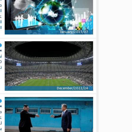
م
ال
ع
ا
ال
07/January/2023
»
تتجا
24/December/2022
»
ع
لل
ب