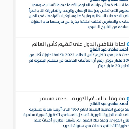
ما لا شك فيه أن دراسة العلوم الاجتماعية والانسانية، وهي
علوم التي تختص بدراسة الإنسان وتاريخه والتطورات التي تطرأ
لي التجمعات السكانية وتاريخها وسلوكيات أفرادها، في القرن
لحادي والعشرين تختلف اختلافا جذريا عن تدريسها في الفترات
سابقة من التاريخ البشري
لماذا تتنافس الدول على تنظيم كأس العالم
 أحمد سامي عبد الفتاح
نجحت قطر في تنظيم كأس العالم 2022 بتكلفة تجاوزت أكثر من
200 مليار دولار، رغم أن العائدات الفعلية من تنظيم البطولة لم
وز 20 مليار دولار
مفاوضات السلام الكورية.. تحدي مستمر
 أحمد سامي عبد الفتاح
منذ توقيع اتفاقية الهدنة لعام 1953 التي أبرمت هدنة عسكرية
لى شبه الجزيرة الكورية، تم بذل المساعي لتحقيق تسوية سلمية
نزاع الكوري. ومنذ تلك الفترة، لم تشهد الجارتان أحداث عنف
خطورة تلك التي حصلت في سنوات الحرب