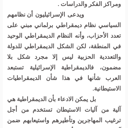
ومراكز الفكر والدراسات .
ويدعى
الإسرائيليون
أن
نظامهم
السياسي
نظام
ديمقراطي
برلماني
مبني
على
تعدد الأحزاب،
وأنه
النظام
الديمقراطي
الوحيد
في
المنطقة،
لكن
الشكل
الديمقراطي
للدولة
والتعددية
الحزبية
ليس
إلا
مجرد
شكل
بلا
مضمون،
فالديمقراطية
الإسرائيلية
تستبعد
العرب
شأنها
في
هذا
شأن
الديمقراطيات
الاستيطانية
.
بل
يمكن الادعاء بأن
الديمقراطية
هي
آلية
من
آليات
الاستيطان
تستخدم
من
أجل
ترغيب
المهاجرين وتأطيرهم
واستيعابهم
ضمن