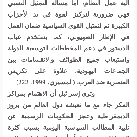
آلية
عمل
النظام،
أما
مسالة
التمثيل
النسبي
فهي
ضرورية لتركيز
القوة
في
يد
الأحزاب
الكبيرة
ثم
لتمثيل
القوى
السياسية
ضمان
العمل
في
الإطار الصهيوني،
كما
يستخدم
غياب
الدستور
في
دعم
المخططات
التوسعية
للدولة
واستيعاب جميع
الطوائف
والانقسامات
بين
الجماعات
اليهودية،
علاوة
على
تكريس
العنصرية
ضد
العرب
.
(المسيري، 1999، 222)
وترى إسرائيل أن الاهتمام بمراكز
الفكر جاء مع ما تعيشه دول العالم من بروز
الديمقراطية وعجز الحكومات الرسمية عن
تلبية المطالب السياسية اليومية بسبب كثرة