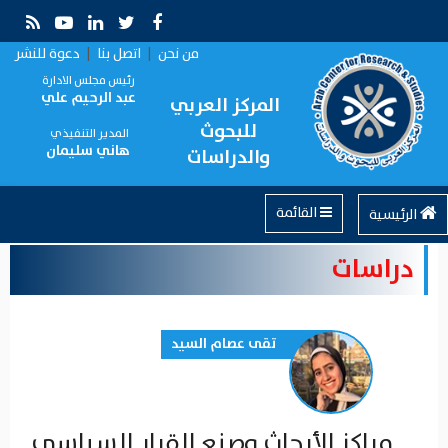
من نحن
|
اتصل بنا
|
دعوة للنشر
رئيس مجلس الادارة
عبد الرحيم علي
المركز العربي
للبحوث
المدير التنفيذي
هاني سليمان
والدراسات
القائمة
الرئيسية
دراسات
تقى عصام السيد
مراكز الأبحاث وصنع القرار السياسي