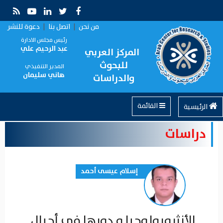
من نحن
|
اتصل بنا
|
دعوة للنشر
رئيس مجلس الادارة
عبد الرحيم علي
المركز العربي
للبحوث
المدير التنفيذي
هاني سليمان
والدراسات
القائمة
الرئيسية
دراسات
إسلام عيسى أحمد
الأنثروبولوجيا و دورها في أجيال