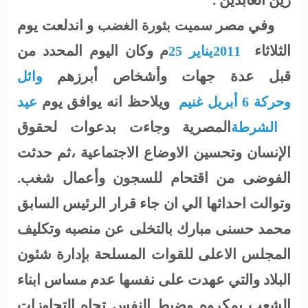
زين العابدين .
وفي مصر
و اندلعت يوم
سميت بثورة الغضب
الثلاثاء
م
وكان اليوم المحدد من
2011
يناير
25
قبل عدة جهات وأشخاص أبرزهم
وائل
ويلاحظ انه يوافق يوم
وحركة 6 أبريل
غنيم
عيد
المصرية وجاءت بدعوات لحقوق
الشرطة
الإنسان وتحسين الاوضاع الاجتماعية ،ثم حدثت
الفوضى من اقتحام للسجون وأعمال شغب.
وتوالت احداثها الي ان جاء قرار الرئيس السابق
محمد حسنى مبارك بالت
خلى
عن منصبه وتكليف
المجلس الاعلى للقوات المسلحة بإدارة شئون
البلاد والتي عهدت على نفسها عدم مساس ابناء
الشعب بمكروه وضبط النفس تجاه التجاوزات