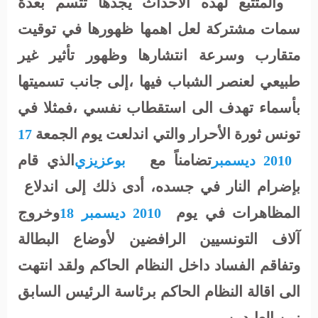
والمتتبع لهذه الاحداث يجدها تتسم بعدة
سمات مشتركة لعل اهمها ظهورها في توقيت
متقارب وسرعة انتشارها وظهور تأثير غير
طبيعي لعنصر الشباب فيها ،إلى جانب تسميتها
بأسماء تهدف الى استقطاب نفسي ،فمثلا في
تونس ثورة الأحرار والتي
اندلعت يوم الجمعة
17
تضامناً مع
الذي قام
2010
ديسمبر
بوعزيزي
بإضرام النار في جسده، أدى ذلك إلى اندلاع
المظاهرات في يوم
وخروج
2010
ديسمبر
18
آلاف التونسيين الرافضين لأوضاع البطالة
وتفاقم الفساد داخل النظام الحاكم
ولقد انتهت
الى اقالة النظام الحاكم برئاسة الرئيس السابق