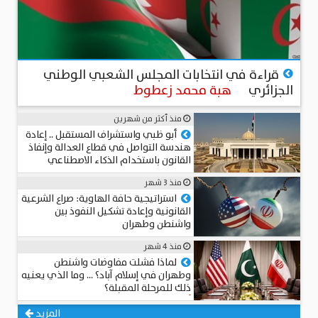
منذ 4 أيام
قراءة في انتخابات المجلس الشعبي الوطني
الجزائري
هبة محمد زعطوط
منذ أكثر من شهرين
أبو ظبي واستشراف المستقبل .. إعادة
هندسة التواصل في قطاع العدالة وإنفاذ
القانون باستخدام الذكاء الاصطناعي
المستشار د. سامي الطوخي
منذ 3 شهر
استراتيجية حافة الهاوية: صراع الشرعية
القانونية وإعادة تشكيل النفوذ بين
واشنطن وطهران
عميد د. محمد حجاب
منذ 4 شهر
لماذا فشلت مفاوضات واشنطن
وطهران في إسلام آباد؟ … وما الذي يعنيه
ذلك للمرحلة المقبلة؟
أحمد مهدي
المزيد