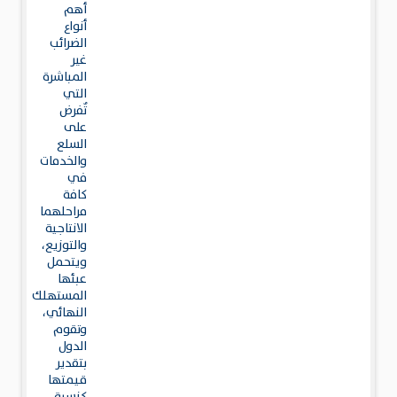
أهم
أنواع
الضرائب
غير
المباشرة
التي
تٌفرض
على
السلع
والخدمات
في
كافة
مراحلهما
الانتاجية
والتوزيع،
ويتحمل
عبئها
المستهلك
النهائي،
وتقوم
الدول
بتقدير
قيمتها