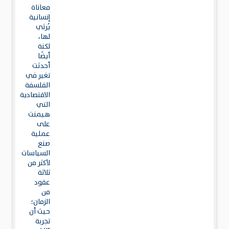
معاناة
إنسانية
يُرثي
لها،
لكنة
أيضًا
أحدثت
تغير في
الفلسفة
الاقتصادية
التي
هيمنت
على
عملية
صنع
السياسات
لأكثر من
ثلاثة
عقود
من
الزمان؛
حيث أن
تجربة