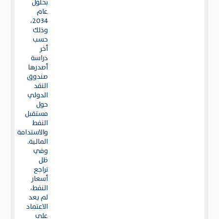
بحلول
عام
2034،
وذلك
حسب
أخر
دراسة
أصدرها
صندوق
النقد
الدولي
حول
مستقبل
النفط
والاستدامة
المالية.
وفي
ظل
تراجع
أسعار
النفط،
لم يعد
الاعتماد
على