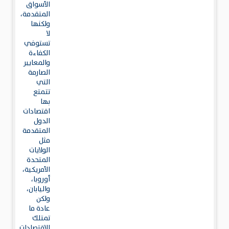
الأسواق
المتقدمة،
ولكنها
لا
تستوفي
الكفاءة
والمعايير
الصارمة
التي
تتمتع
بها
اقتصادات
الدول
المتقدمة
مثل
الولايات
المتحدة
الأمريكية،
أوروبا،
واليابان،
ولكن
عادة ما
تمتلك
الاقتصادات