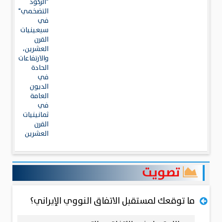
"الركود
التضخمي"
في
سبعينيات
القرن
العشرين،
والارتفاعات
الحادة
في
الديون
العامة
في
ثمانينيات
القرن
العشرين
تصويت
ما توقعك لمستقبل الاتفاق النووي الإيراني؟