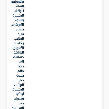
والموقف
السائد
للولايات
المتحدة
والدولار
الأمريكي،
يجعل
بقية
العالم،
وخاصة
الأسواق
الناشئة،
حساسة
لأي
حدث
مالي
يحدث
في
الولايات
المتحدة،
أو أي
تغييرات
في
السياسة