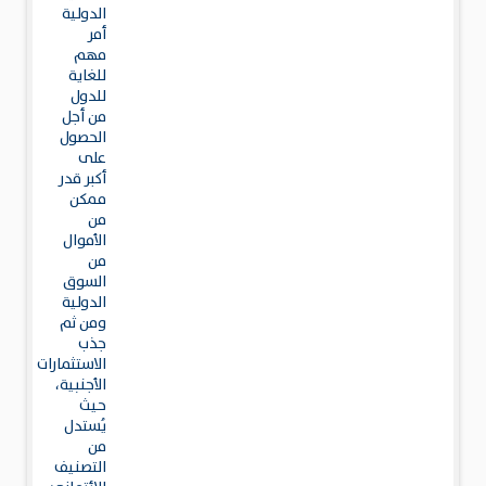
الدولية
أمر
مهم
للغاية
للدول
من أجل
الحصول
على
أكبر قدر
ممكن
من
الأموال
من
السوق
الدولية
ومن ثم
جذب
الاستثمارات
الأجنبية،
حيث
يُستدل
من
التصنيف