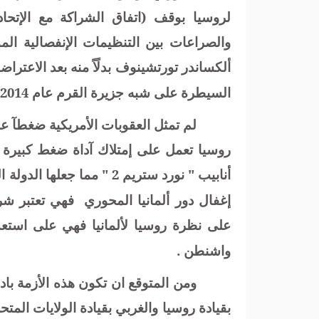
لروسيا بوقف (اتفاق الشراكة مع الإتحا
والصراعات بين التنظيمات الإنفصالية المو
ألكساندر تورتشينوف بدلًاً منه بعد الاعت
السيطرة على شبه جزيرة القرم عام 2014 .
لم تمثل العقوبات الأمريكية ضغطآ عل
روسيا تعمل على إمتلاك آداة ضغط كبيرة
أنابيب " نورد ستريم 2 " مما
إغفال دور ألمانيا المحوري
فهي تعتبر شر
على نظرة روسيا لألمانيا فهي على استعدا
واشنطن .
ومن المتوقع ان تكون هذه الأزمة ب
بقيادة روسيا والغربي بقيادة الولايات المتح