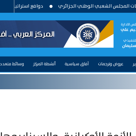
 الشعبي الوطني الجزائري
دوافع استراتيجية وتحديات بنيوية
س الادارة
حيم علي
التنفيذي
سليمان
ير
عروض وترجمات
آفاق سياسية
أنشطة المركز
وسائط متعدد