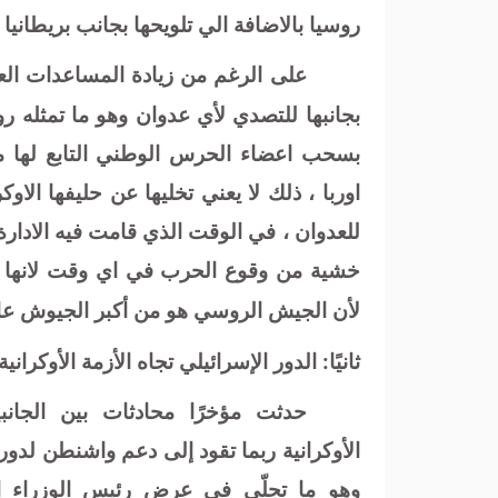
روسيا بالاضافة الي تلويحها بجانب بريطاني
على الرغم من زيادة المساعدات العسك
بجانبها للتصدي لأي عدوان وهو ما تمثله رو
بسحب اعضاء الحرس الوطني التابع لها م
اوربا ، ذلك لا يعني تخليها عن حليفها الا
للعدوان ، في الوقت الذي قامت فيه الادارة
خشية من وقوع الحرب في اي وقت لانها عل
لأن الجيش الروسي هو من أكبر الجيوش عالمي
ثانيًا: الدور الإسرائيلي تجاه الأزمة الأوكرانية 
حدثت مؤخرًا محادثات بين الجانب
الأوكرانية ربما تقود إلى دعم واشنطن لدور
وهو ما تجلّي في عرض رئيس الوزراء ال