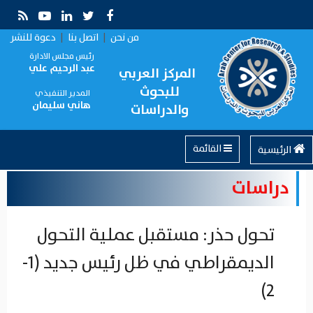
من نحن
|
اتصل بنا
|
دعوة للنشر
رئيس مجلس الادارة
عبد الرحيم علي
المركز العربي
للبحوث
المدير التنفيذي
هاني سليمان
والدراسات
القائمة
الرئيسية
دراسات
تحول حذر: مستقبل عملية التحول
الديمقراطي في ظل رئيس جديد (1-
2)