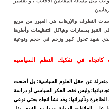
نب مثل مسألة المقاتلين الأجانب ،أو تفسير
هابيين.
اسات التطرف والإرهاب هي العبور من مربع
ى التنبؤ بمسارات وهياكل التنظيمات وأطرها
ر الذي شهد تحول كبير وزخم في حجم ونوعية
ب كاتجاه في تفكيك النظم السياسية
منعزلة عن حقل العلوم السياسية؛ بل أضحت
تجاذباتها؛ وليس فقط الفكر السياسي أو دراسة
لظاهرة وتأثيراتها؛ وقد نشأ اتجاه بحثي نوعي
ا على العلاقات الدولية وموازين القوى مثل