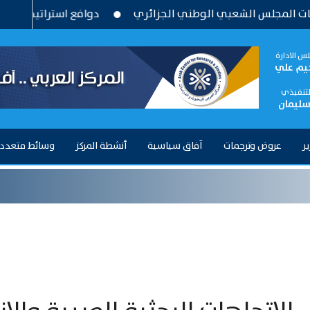
بي الوطني الجزائري
دوافع استراتيجية وتحديات بنيوية .. ق
س الادارة
حيم علي
التنفيذي
سليمان
ير
عروض وترجمات
آفاق سياسية
أنشطة المركز
وسائط متعدد