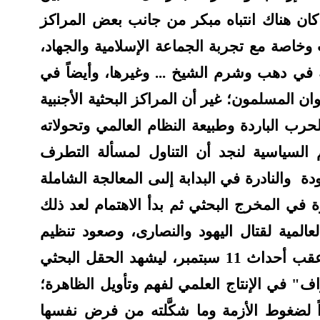
قد كان هناك انتباه مبكر من جانب بعض المراكز
ب وخاصة مع تجربة الجماعة الإسلامية والجهاد،
ة في دهب وشرم الشيخ ... وغيرها، وأيضاً في
ن المسلمون؛ غير أن المراكز البحثية الأجنبية
لحرب الباردة وطبيعة النظام العالمي وتحولاته
 السياسية لنجد أن التناول لمسألة التطرف
دة
والنادرة في البدابة إلىى المعالجة الشاملة
 في المخرج البحثي ثم بدأ الاهتمام لعد ذلك
عالمية لقتال اليهود والنصارى، وصعود تنظيم
القاعدة، إلا أن هذا التناول بلغ ذروته عقب أحداث 11 سبتمبر، ليشهد الحقل البحثي
اف" في الإنتاج العلمي لفهم وتأويل الظاهرة؛
راً لضغوط الأزمة وما شكَّلته من فرض نفسها