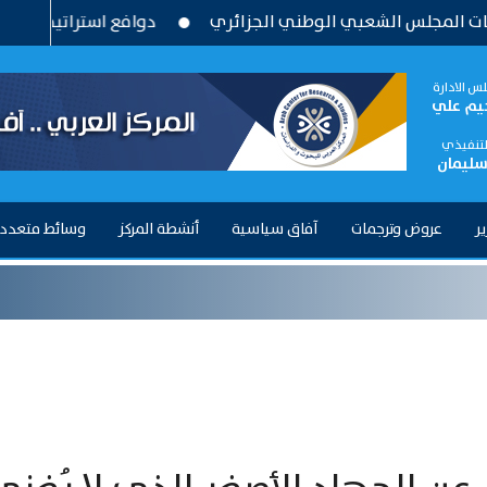
عبي الوطني الجزائري
دوافع استراتيجية وتحديات بنيوية .. 
س الادارة
حيم علي
التنفيذي
سليمان
ير
عروض وترجمات
آفاق سياسية
أنشطة المركز
وسائط متعدد