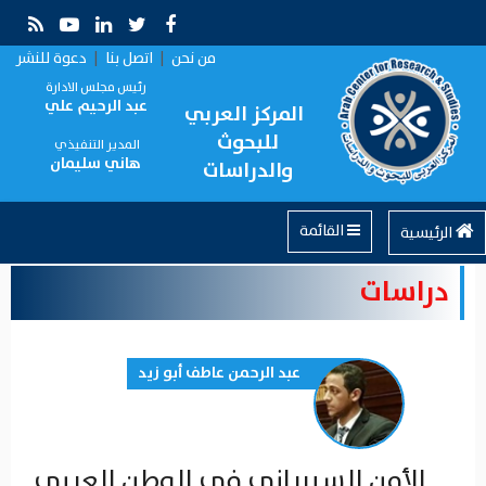
من نحن
|
اتصل بنا
|
دعوة للنشر
رئيس مجلس الادارة
عبد الرحيم علي
المركز العربي
للبحوث
المدير التنفيذي
هاني سليمان
والدراسات
القائمة
الرئيسية
دراسات
عبد الرحمن عاطف أبو زيد
الأمن السيبراني في الوطن العربي