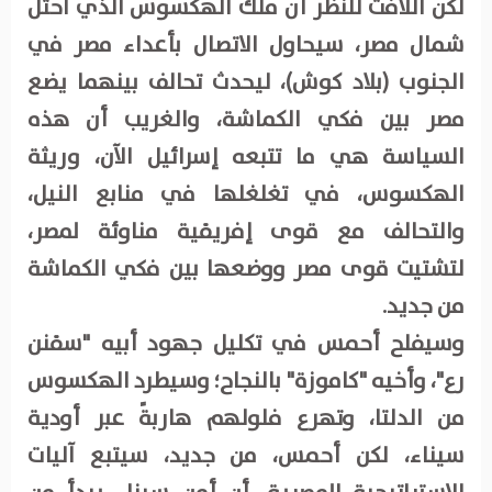
لكن اللافت للنظر أن ملك الهكسوس الذي احتل
شمال مصر، سيحاول الاتصال بأعداء مصر في
الجنوب (بلاد كوش)، ليحدث تحالف بينهما يضع
مصر بين فكي الكماشة، والغريب أن هذه
السياسة هي ما تتبعه إسرائيل الآن، وريثة
الهكسوس، في تغلغلها في منابع النيل،
والتحالف مع قوى إفريقية مناوئة لمصر،
لتشتيت قوى مصر ووضعها بين فكي الكماشة
من جديد.
وسيفلح أحمس في تكليل جهود أبيه "سقنن
رع"، وأخيه "كاموزة" بالنجاح؛ وسيطرد الهكسوس
من الدلتا، وتهرع فلولهم هاربةً عبر أودية
سيناء، لكن أحمس، من جديد، سيتبع آليات