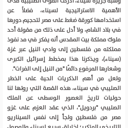
وشبه جزيرة سيناء، أدركت القوى الصليبية مدى
الأهمية الاستراتيجية لسيناء، فضلاً عن
استخدامها كورقة ضغط على مصر لتحجيم دورها
في بلاد الشام، ولا أدل على ذلك من مقولة أحد
ملوك مملكة بيت المقدس أنه يفكر في مد نفوذ
مملكته من فلسطين إلى وادي النيل عبر غزة
(سيناء)، ويذكرنا هذا بمخطط إسرائيل الكبرى
وشعارها المرفوع دائمًا "من النيل إلى الفرات".
ولعل من أهم الذكريات الحية على الخطر
الصليبي في سيناء، هذه القصة التي روتها لنا
حوليات تاريخ العصور الوسطى عن الملك
الصليبي "بردويل"، الذي عقد العزم على غزو
مصر من فلسطين ولجأ إلى نفس السيناريو
التاريخي المتكرر؛ اختراق سريع لسيناء والوصول