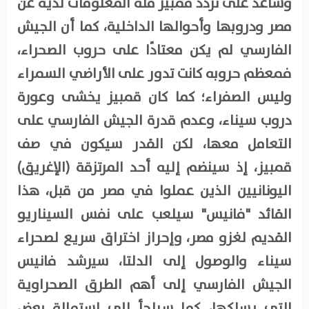
وساعد على تردد قمبيز قلة المعلومات لديه عن
مصر ودروبها وأحوالها الداخلية، كما أن الجيش
الفارسي لم يكن معتادًا على حروب الصحراء،
فمعظم حروبه كانت تدور على الأراضي السمراء
وليس الصفراء؛ كما كان قمبيز يخشى وعورة
دروب سيناء، وعدم قدرة الجيش الفارسي على
التعامل معها، لكن القدر سيكون في صف
قمبيز، إذ سينضم إليه أحد المرتزقة (الإغريق)
اليونانيين الذين عملوا في مصر من قبل، هذا
القائد "فانيس" سيلعب على نفس السيناريو
القديم لغزو مصر، وإحراز اختراق سريع لصحراء
سيناء والوصول إلى الدلتا، سيرشد فانيس
الجيش الفارسي إلى أهم الطرق الصحراوية
التي يسلكها، كما سيلجأ إلى استمالة بعض