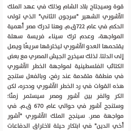
قوة وسيجتاح بلاد الشام وذلك في عهد الملك
الآشوري الشهير "سرجون الثاني" الذي تولى
الحكم في عام 722ق.م. وهنا تدرك مصر أهمية
المواجهة، وعدم ترك سيناء فريسة سهلة
يقتحمها العدو الآشوري ليخترقها سريعًا ويصل
إلى الدلتا. لذلك سيخرج الجيش المصري مع بعض
الكتائب الفلسطينية لمواجهة الخطر الآشوري
في منطقة متقدمة عند رفح، وبالفعل ستنجح
هذه القوات في رد الخطر الآشوري ودحره، لكن
الكر والفر بين آشور ومصر سيستمر زمنًا؛
وستنجح آشور في حوالي عام 670 ق.م. في
مواجهة مصر. سينجح الملك الآشوري "آشور
أخي الدين" في ابتكار حيلة لاختراق الدفاعات