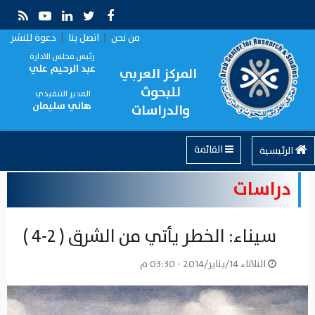
من نحن
|
اتصل بنا
|
دعوة للنشر
رئيس مجلس الادارة
عبد الرحيم علي
المركز العربي
للبحوث
المدير التنفيذي
هاني سليمان
والدراسات
القائمة
الرئيسية
دراسات
سيناء: الخطر يأتي من الشرق ( 2-4 )
الثلاثاء 14/يناير/2014 - 03:30 م