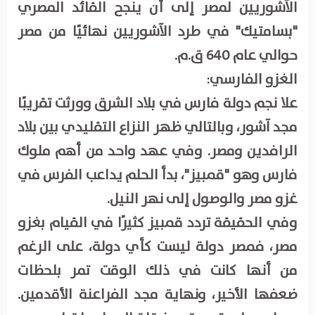
الآشوريين لمصر إلى أن ينجح القائد المصري
"بسامتيك" في طرد الآشوريين نهائيًا من مصر
حوالي عام 640 ق.م.
الغزو الفارسي:
علا نجم دولة فارس في بلاد الشرق وورثت تقريبًا
مجد آشور، وبالتالي ظهر النزاع التقليدي بين بلاد
الرافدين ومصر. وفي عهد واحد من أهم ملوك
فارس وهو "قمبيز"، بدأ الحلم يداعب الفرس في
غزو مصر والوصول إلى نهر النيل.
وفي الحقيقة تردد قمبيز كثيرًا في القيام بغزو
مصر، فمصر دولة ليست كأي دولة، على الرغم
من أنها كانت في ذلك الوقت تمر بلحظات
ضعفها الأخير، ونهاية مجد الفراعنة الأقدمين.