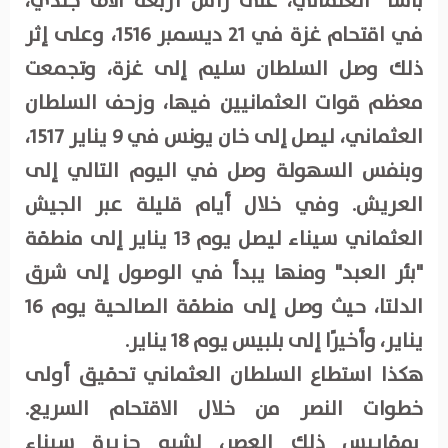
باشا" العثماني، على رأس أربعة آلاف جندي،
في اقتحام غزة في 21 ديسمبر 1516، وعلى إثر
ذلك وصل السلطان سليم إلى غزة، وتجمعت
معظم قوات العثمانيين فيها، وزحف السلطان
العثماني، ليصل إلى خان يونس في 9 يناير 1517،
وبنفس السهولة وصل في اليوم التالي إلى
العريش. وفي خلال أيام قليلة عبر الجيش
العثماني سيناء ليصل يوم 13 يناير إلى منطقة
"بئر العبد" ومنها يبدأ في الوصول إلى شرق
الدلتا، حيث وصل إلى منطقة الصالحية يوم 16
يناير، وأخيرًا إلى بلبيس يوم 18 يناير.
هكذا استطاع السلطان العثماني تحقيق أولى
خطوات النصر من خلال الاقتحام السريع.
بمقاييس ذلك العصر، لشبه جزيرة سيناء